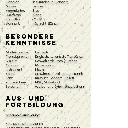
Geboren:
in Winterthur / Schweiz
Grösse:
165 cm
Augenfarbe:
Blau
Haarfarbe:
Blond
Spielalter:
62 - 68
Wohnort:
Küsnacht (Zürich)
Besondere
Kenntnisse
Muttersprache:
Deutsch
Fremdsprachen:
Englisch, Italienisch, Französisch
Dialekt:
Schweizerdeutsch (Zürcher)
Gesang:
Mezzosopran
Instrument:
Klavier
Sport:
Schwimmen, Ski, Reiten, Tennis
Tanz:
Klassisch, Modern, Ballett
Führerschein:
PKW, Motorboot
Sprecherin:
Werbe- und Synchronsprecherin
Aus- und
Fortbildung
Schauspielausbildung:
Schauspielschule Zürich
Hochschule für Theater und Musik Zürich (heute